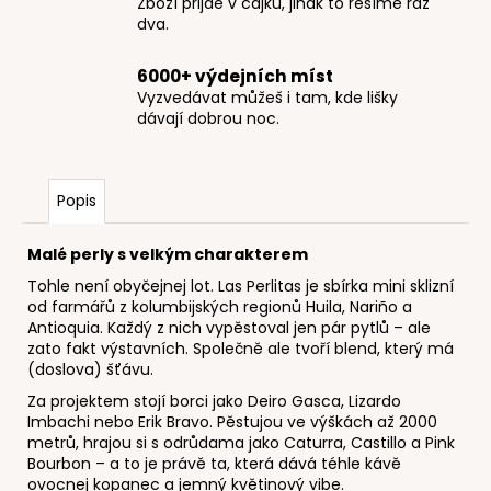
Zboží přijde v cajku, jinak to řešíme raz
dva.
6000+ výdejních míst
Vyzvedávat můžeš i tam, kde lišky
dávají dobrou noc.
Popis
Malé perly s velkým charakterem
Tohle není obyčejnej lot. Las Perlitas je sbírka mini sklizní
od farmářů z kolumbijských regionů Huila, Nariño a
Antioquia. Každý z nich vypěstoval jen pár pytlů – ale
zato fakt výstavních. Společně ale tvoří blend, který má
(doslova) šťávu.
Za projektem stojí borci jako Deiro Gasca, Lizardo
Imbachi nebo Erik Bravo. Pěstujou ve výškách až 2000
metrů, hrajou si s odrůdama jako Caturra, Castillo a Pink
Bourbon – a to je právě ta, která dává téhle kávě
ovocnej kopanec a jemný květinový vibe.