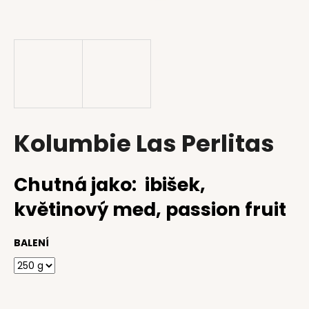
a
j
í
t
?
Kolumbie Las Perlitas
HLEDAT
Chutná jako: ibišek,
květinový med, passion fruit
D
o
BALENÍ
p
o
r
u