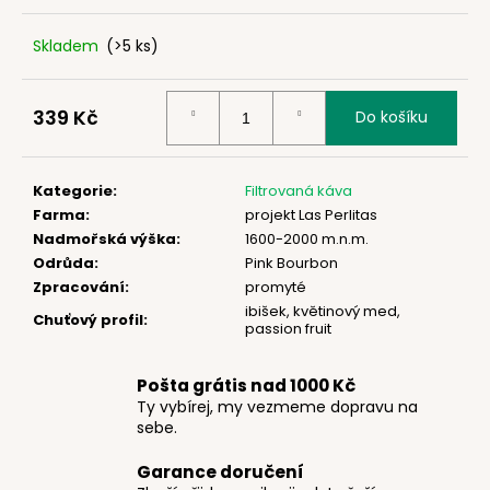
č
u
Skladem
(>5 ks)
j
e
m
339 Kč
Do košíku
e
Měrná
cena:
Kategorie
:
Filtrovaná káva
Farma
:
projekt Las Perlitas
Nadmořská výška
:
1600-2000 m.n.m.
Odrůda
:
Pink Bourbon
Zpracování
:
promyté
ibišek, květinový med,
Chuťový profil
:
passion fruit
Pošta grátis nad 1000 Kč
Ty vybírej, my vezmeme dopravu na
sebe.
Garance doručení