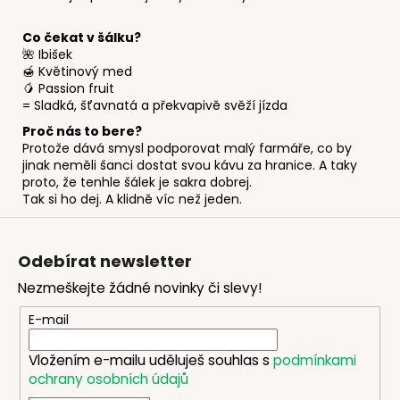
Co čekat v šálku?
🌺 Ibišek
🍯 Květinový med
🥭 Passion fruit
= Sladká, šťavnatá a překvapivě svěží jízda
Proč nás to bere?
Protože dává smysl podporovat malý farmáře, co by
jinak neměli šanci dostat svou kávu za hranice. A taky
proto, že tenhle šálek je sakra dobrej.
Tak si ho dej. A klidně víc než jeden.
Z
á
Odebírat newsletter
p
Nezmeškejte žádné novinky či slevy!
a
t
E-mail
í
Vložením e-mailu uděluješ souhlas s
podmínkami
ochrany osobních údajů