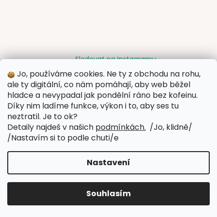
Sledovat na Instagramu
Jo, používáme cookies. Ne ty z obchodu na rohu,
ale ty digitální, co nám pomáhají, aby web běžel
Kontakt
hladce a nevypadal jak pondělní ráno bez kofeinu.
Díky nim ladíme funkce, výkon i to, aby ses tu
+420 601 592 711
neztratil. Je to ok?
Illegal Beans
Detaily najdeš v našich
podmínkách.
/Jo, klidně/
__acojako
/Nastavím si to podle chuti/
e
Nastavení
Vytvořil Shoptet
Copyright 2026
Illegal beans
. Všechna práva vyhrazena.
Souhlasím
Upravit nastavení cookies
Hledat
Náku
M
Přihlášen