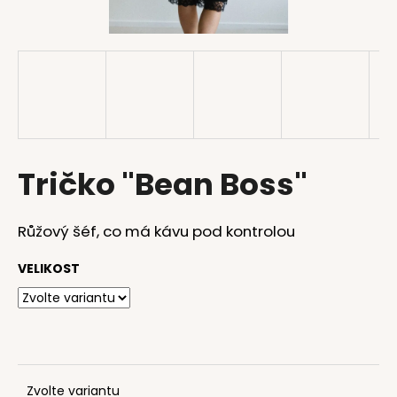
a
j
í
t
?
Tričko "Bean Boss"
HLEDAT
Růžový šéf, co má kávu pod kontrolou
VELIKOST
D
o
p
o
r
u
Zvolte variantu