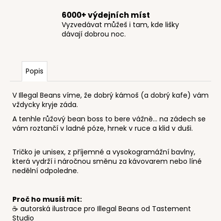
6000+ výdejních míst
Vyzvedávat můžeš i tam, kde lišky
dávají dobrou noc.
Popis
V Illegal Beans víme, že dobrý kámoš (a dobrý kafe) vám
vždycky kryje záda.
A tenhle růžový bean boss to bere vážně... na zádech se
vám roztančí v ladné póze, hrnek v ruce a klid v duši.
Tričko je unisex, z příjemné a vysokogramážní bavlny,
která vydrží i náročnou směnu za kávovarem nebo líné
nedělní odpoledne.
Proč ho musíš mít:
☕ autorská ilustrace pro Illegal Beans od Tastement
Studio