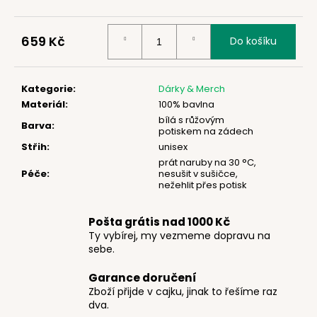
č
u
j
659 Kč
Do košíku
e
Měrná
m
cena:
e
Kategorie
:
Dárky & Merch
Materiál
:
100% bavlna
bílá s růžovým
Barva
:
potiskem na zádech
Střih
:
unisex
prát naruby na 30 °C,
Péče
:
nesušit v sušičce,
nežehlit přes potisk
Pošta grátis nad 1000 Kč
Ty vybírej, my vezmeme dopravu na
sebe.
Garance doručení
Zboží přijde v cajku, jinak to řešíme raz
dva.