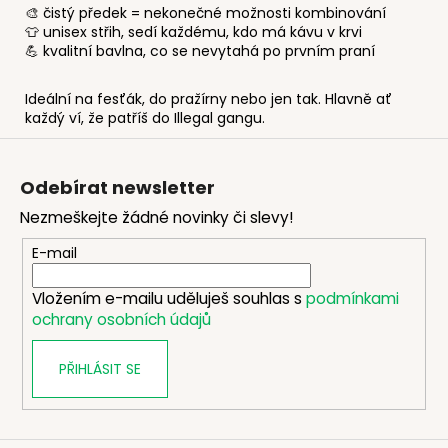
🎨
čistý předek = nekonečné možnosti kombinování
👕
unisex střih, sedí každému, kdo má kávu v krvi
💪 kvalitní bavlna, co se nevytahá po prvním praní
Ideální na fesťák, do pražírny nebo jen tak. Hlavně ať
každý ví, že patříš do Illegal gangu.
Z
á
Odebírat newsletter
p
Nezmeškejte žádné novinky či slevy!
a
t
E-mail
í
Vložením e-mailu uděluješ souhlas s
podmínkami
ochrany osobních údajů
PŘIHLÁSIT SE