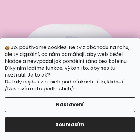
Jo, používáme cookies. Ne ty z obchodu na rohu,
ale ty digitální, co nám pomáhají, aby web běžel
hladce a nevypadal jak pondělní ráno bez kofeinu.
Díky nim ladíme funkce, výkon i to, aby ses tu
neztratil. Je to ok?
Detaily najdeš v našich
podmínkách.
/Jo, klidně/
/Nastavím si to podle chuti/
e
Káva do kanclu
Nastavení
Kancly bez pořádný kávy? To je jak deadline bez
odkladu – nereálný. Naše Deskpresso je stabilní a
Souhlasím
pořád výběrový. Ať máte v kanclu automat nebo
Hledat
Náku
M
Přihlášen
pákovku, naše fazole udrží tým v chodu.