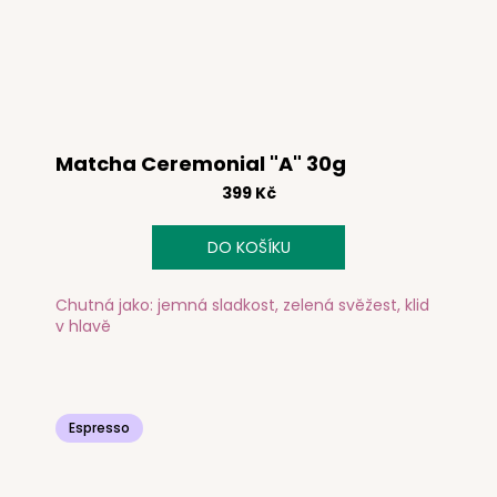
Matcha Ceremonial "A" 30g
399 Kč
DO KOŠÍKU
Chutná jako: jemná sladkost, zelená svěžest, klid
v hlavě
Espresso