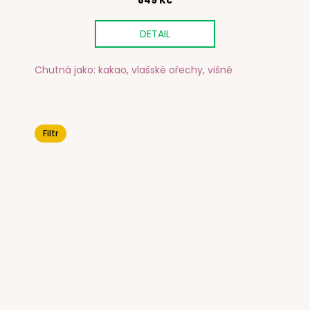
849 Kč
DETAIL
Chutná jako: kakao, vlašské ořechy, višně
Filtr