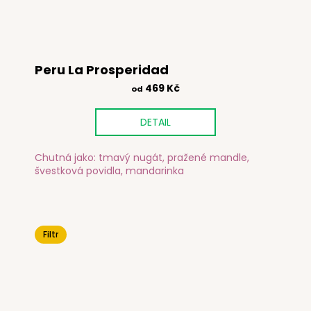
Peru La Prosperidad
469 Kč
od
DETAIL
Chutná jako: tmavý nugát, pražené mandle,
švestková povidla, mandarinka
Filtr