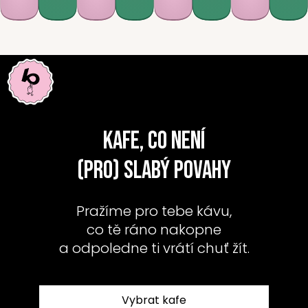
K
Přejít
na
o
obsah
Zpět
Zpět
š
í
C
k
o
p
Z
o
Kafe, co není
á
t
ř
v
(pro) slabý povahy
e
i
b
Pražíme pro tebe kávu,
u
s
co tě ráno nakopne
j
l
a odpoledne ti vrátí chuť žít.
e
o
t
e
s
Vybrat kafe
n