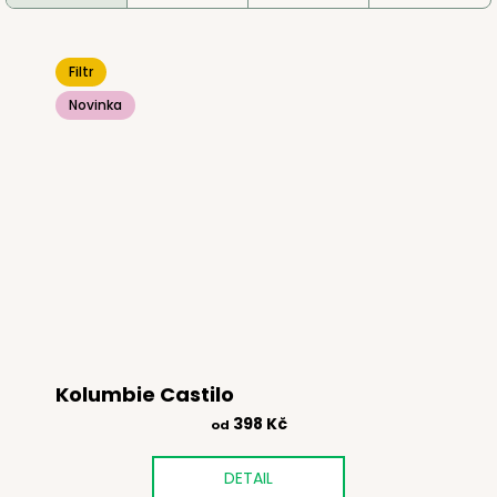
č
u
u
j
e
Filtr
m
Novinka
e
Kolumbie Castilo
398 Kč
od
DETAIL