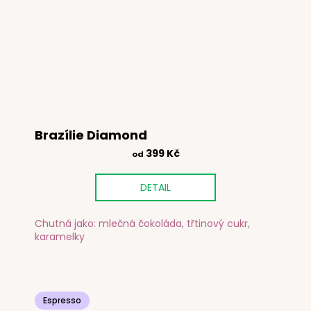
Brazílie Diamond
399 Kč
od
DETAIL
Chutná jako: mlečná čokoláda, třtinový cukr,
karamelky
Espresso