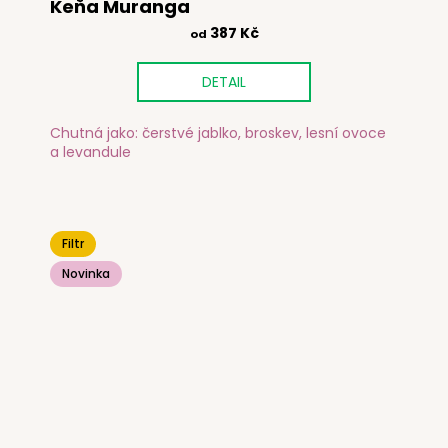
Keňa Muranga
387 Kč
od
DETAIL
Chutná jako: čerstvé jablko, broskev, lesní ovoce
a levandule
Filtr
Novinka