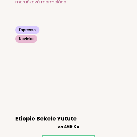
meruňková marmeláda
Espresso
Novinka
Etiopie Bekele Yutute
469 Kč
od