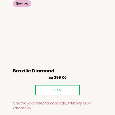
Novinka
Brazílie Diamond
399 Kč
od
DETAIL
Chutná jako:mlečná čokoláda, třtinový cukr,
karamelky